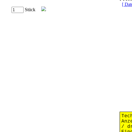
[ Dat
Stück
Tec
An
/ d