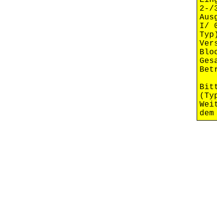
Ei
2-/
Au
I/ 
Typ
Ve
Blo
Ges
Bet
Bit
(Ty
Wei
dem