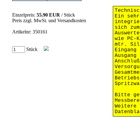
Technisc
Einzelpreis:
55.90 EUR
/ Stück
Ein sehr
Preis zzgl. MwSt. und Versandkosten
integrie
sich zum
Artikelnr: 350161
Auswerte
wie PC-K
mtr. Sil
Stück
Einga
Ausga
Anschl
Versor
Gesamtme
Betriebs
Spritzwa
Bitte ge
Messbere
Weitere 
Datenbla