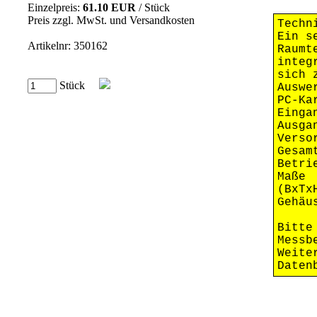
Einzelpreis:
61.10 EUR
/ Stück
Preis zzgl. MwSt. und Versandkosten
Techn
Ein s
Artikelnr: 350162
Raumt
integ
sich 
Stück
Auswe
PC-Ka
Ein
Aus
Vers
Gesam
Betri
Maß
(BxTx
Geh
Bitte
Messb
Weite
Daten