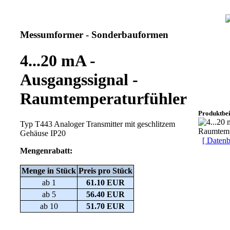
Messumformer - Sonderbauformen
4...20 mA -
Ausgangssignal -
Raumtemperaturfühler
Produktbeis
Typ T443 Analoger Transmitter mit geschlitzem
Gehäuse IP20
[ Datenb
Mengenrabatt:
Menge in Stück
Preis pro Stück
ab 1
61.10 EUR
ab 5
56.40 EUR
ab 10
51.70 EUR